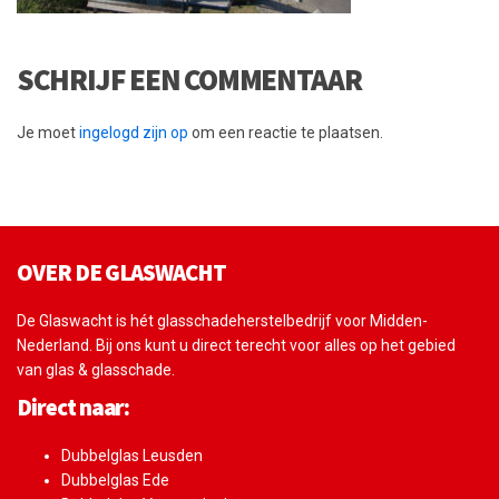
SCHRIJF EEN COMMENTAAR
Je moet
ingelogd zijn op
om een reactie te plaatsen.
OVER DE GLASWACHT
De Glaswacht is hét glasschadeherstelbedrijf voor Midden-
Nederland. Bij ons kunt u direct terecht voor alles op het gebied
van glas & glasschade.
Direct naar:
Dubbelglas Leusden
Dubbelglas Ede