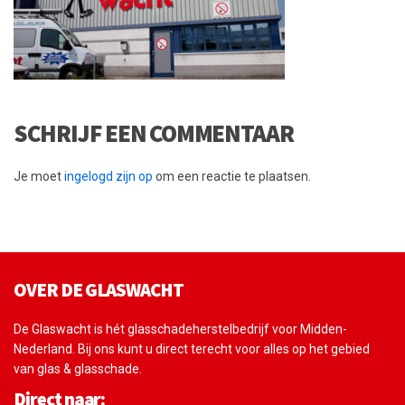
SCHRIJF EEN COMMENTAAR
Je moet
ingelogd zijn op
om een reactie te plaatsen.
OVER DE GLASWACHT
De Glaswacht is hét glasschadeherstelbedrijf voor Midden-
Nederland. Bij ons kunt u direct terecht voor alles op het gebied
van glas & glasschade.
Direct naar: